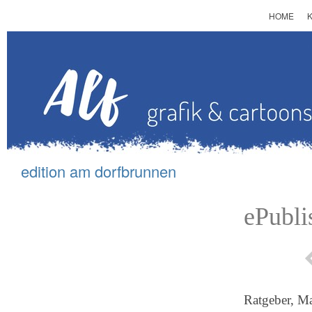
HOME
edition am d
orfbrunnen
ePubli
Ratgeber, M