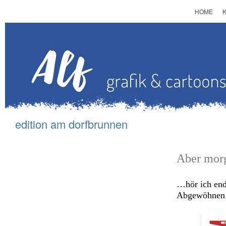
HOME
edition am d
orfbrunnen
Aber mo
…hör ich end
Abgewöhne