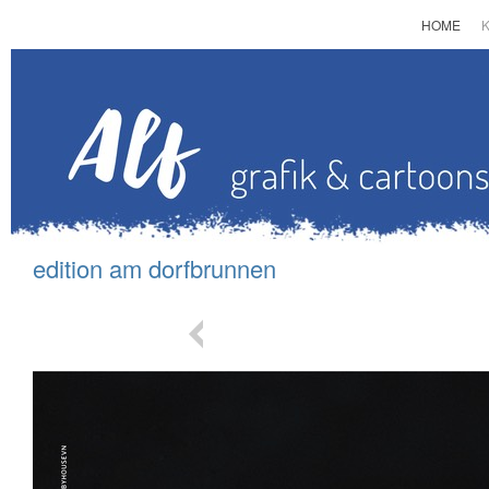
HOME
edition am d
orfbrunnen