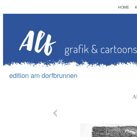
HOME
edition am d
orfbrunnen
A